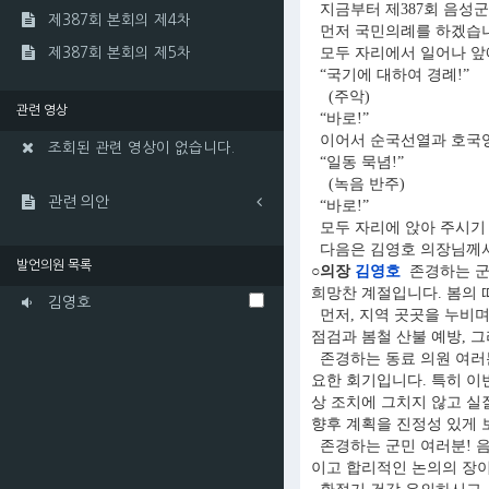
지금부터 제387회 음성
제387회 본회의 제4차
먼저 국민의례를 하겠습니
모두 자리에서 일어나 앞에
제387회 본회의 제5차
“국기에 대하여 경례!”
(주악)
관련 영상
“바로!”
이어서 순국선열과 호국영
조회된 관련 영상이 없습니다.
“일동 묵념!”
(녹음 반주)
관련 의안
“바로!”
모두 자리에 앉아 주시기
다음은 김영호 의장님께서
발언의원 목록
○의장
김영호
존경하는 군민
희망찬 계절입니다. 봄의 
김영호
먼저, 지역 곳곳을 누비며
점검과 봄철 산불 예방, 
존경하는 동료 의원 여러분
요한 회기입니다. 특히 이
상 조치에 그치지 않고 실
향후 계획을 진정성 있게 
존경하는 군민 여러분! 음
이고 합리적인 논의의 장이