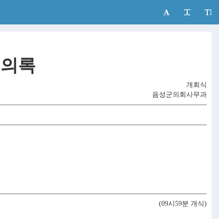
의록
개회식
음성군의회사무과
(09시59분 개식)