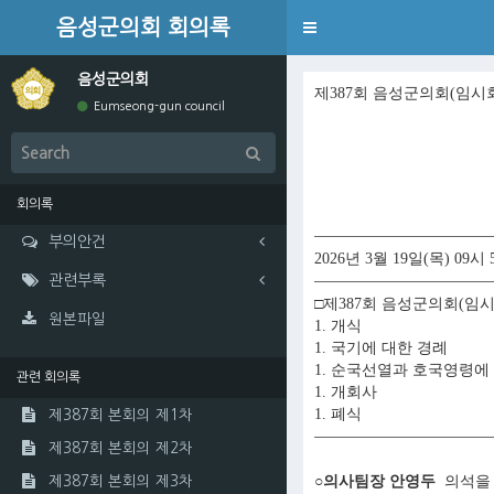
음성군의회 회의록
Toggle
navigation
음성군의회
제387회 음성군의회(임시
Eumseong-gun council
회의록
부의안건
2026년 3월 19일(목) 09시 
관련부록
□제387회 음성군의회(임시
원본파일
1. 개식
1. 국기에 대한 경례
1. 순국선열과 호국영령에
관련 회의록
1. 개회사
1. 폐식
제387회 본회의 제1차
제387회 본회의 제2차
○의사팀장 안영두
의석을 
제387회 본회의 제3차