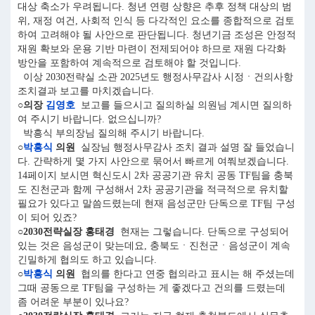
대상 축소가 우려됩니다. 청년 연령 상향은 추후 정책 대상의 범
위, 재정 여건, 사회적 인식 등 다각적인 요소를 종합적으로 검토
하여 고려해야 될 사안으로 판단됩니다. 청년기금 조성은 안정적
재원 확보와 운용 기반 마련이 전제되어야 하므로 재원 다각화
방안을 포함하여 계속적으로 검토해야 할 것입니다.
이상 2030전략실 소관 2025년도 행정사무감사 시정ㆍ건의사항
조치결과 보고를 마치겠습니다.
○의장
김영호
보고를 들으시고 질의하실 의원님 계시면 질의하
여 주시기 바랍니다. 없으십니까?
박흥식 부의장님 질의해 주시기 바랍니다.
○
박흥식
의원
실장님 행정사무감사 조치 결과 설명 잘 들었습니
다. 간략하게 몇 가지 사안으로 묶어서 빠르게 여쭤보겠습니다.
14페이지 보시면 혁신도시 2차 공공기관 유치 공동 TF팀을 충북
도 진천군과 함께 구성해서 2차 공공기관을 적극적으로 유치할
필요가 있다고 말씀드렸는데 현재 음성군만 단독으로 TF팀 구성
이 되어 있죠?
○2030전략실장 홍태경
현재는 그렇습니다. 단독으로 구성되어
있는 것은 음성군이 맞는데요, 충북도ㆍ진천군ㆍ음성군이 계속
긴밀하게 협의도 하고 있습니다.
○
박흥식
의원
협의를 한다고 연중 협의라고 표시는 해 주셨는데
그때 공동으로 TF팀을 구성하는 게 좋겠다고 건의를 드렸는데
좀 어려운 부분이 있나요?