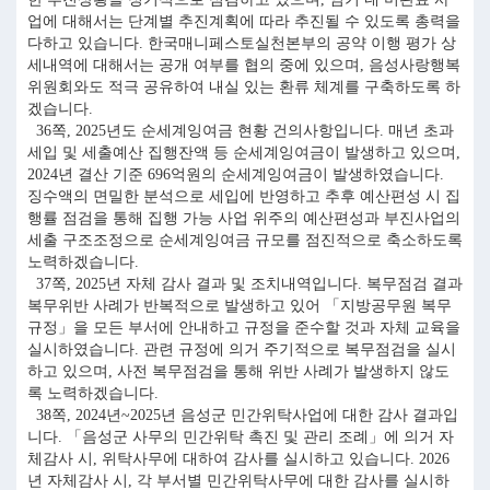
업에 대해서는 단계별 추진계획에 따라 추진될 수 있도록 총력을
다하고 있습니다. 한국매니페스토실천본부의 공약 이행 평가 상
세내역에 대해서는 공개 여부를 협의 중에 있으며, 음성사랑행복
위원회와도 적극 공유하여 내실 있는 환류 체계를 구축하도록 하
겠습니다.
36쪽, 2025년도 순세계잉여금 현황 건의사항입니다. 매년 초과
세입 및 세출예산 집행잔액 등 순세계잉여금이 발생하고 있으며,
2024년 결산 기준 696억원의 순세계잉여금이 발생하였습니다.
징수액의 면밀한 분석으로 세입에 반영하고 추후 예산편성 시 집
행률 점검을 통해 집행 가능 사업 위주의 예산편성과 부진사업의
세출 구조조정으로 순세계잉여금 규모를 점진적으로 축소하도록
노력하겠습니다.
37쪽, 2025년 자체 감사 결과 및 조치내역입니다. 복무점검 결과
복무위반 사례가 반복적으로 발생하고 있어 「지방공무원 복무
규정」을 모든 부서에 안내하고 규정을 준수할 것과 자체 교육을
실시하였습니다. 관련 규정에 의거 주기적으로 복무점검을 실시
하고 있으며, 사전 복무점검을 통해 위반 사례가 발생하지 않도
록 노력하겠습니다.
38쪽, 2024년~2025년 음성군 민간위탁사업에 대한 감사 결과입
니다. 「음성군 사무의 민간위탁 촉진 및 관리 조례」에 의거 자
체감사 시, 위탁사무에 대하여 감사를 실시하고 있습니다. 2026
년 자체감사 시, 각 부서별 민간위탁사무에 대한 감사를 실시하