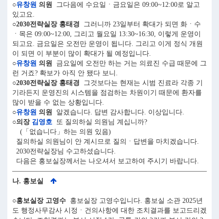
○
유창원
의원
그다음에 수요일ㆍ금요일은 09:00~12:00로 알고
있고요.
○2030전략실장 홍태경
그러니까 23일부터 확대가 되면 화ㆍ수
ㆍ목은 09:00~12:00, 그리고 월요일 13:30~16:30, 이렇게 운영이
되고요. 금요일은 오전만 운영이 됩니다. 그리고 이게 정식 개원
이 되면 이 부분이 많이 확대가 될 예정입니다.
○
유창원
의원
금요일에 오전만 하는 거는 의료진 수급 때문에 그
런 거죠? 확보가 아직 안 됐다 보니.
○2030전략실장 홍태경
그것보다는 현재는 시범 진료라 각종 기
기라든지 운영진의 시스템을 점검하는 차원이기 때문에 환자를
많이 받을 수 없는 상황입니다.
○
유창원
의원
알겠습니다. 답변 감사합니다. 이상입니다.
○의장
김영호
또 질의하실 의원님 계십니까?
(「없습니다」하는 의원 있음)
질의하실 의원님이 안 계시므로 질의ㆍ답변을 마치겠습니다.
2030전략실장님 수고하셨습니다.
다음은 홍보실장께서는 나오셔서 보고하여 주시기 바랍니다.
나. 홍보실
○홍보실장 고영수
홍보실장 고영수입니다. 홍보실 소관 2025년
도 행정사무감사 시정ㆍ건의사항에 대한 조치결과를 보고드리겠