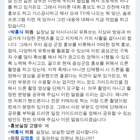
금 진천 같은 경우는 이번에 우리와 협업을 해서 프로젝트 하나
를 하고 있거든요. 그래서 마라톤 대회 홍보도 하고 진천에 대한
홍보도 하고 가스공사하고 해서 요새 TV에 나오는 뭐 맞선, 솔로
프로그램 이런 게 있어서 그런 내용에 대해서 지금 작업을 하고
있습니다.
○
박흥식
의원
실장님 잘 아시다시피 유튜브는 지상파 방송과 버
금가게 다양한 콘텐츠를 갖고 지자체가 거의 사활을 걸다시피 합
니다. 그래서 우리 음성 군정 홍보를 비롯해서 어떠한 정책 홍보,
참여, 다양하게 유튜브를 활용할 수 있는데 이런 음성군민 구독
자 수를 많이 확보를 해서 제가 권고드린 정책이 시행될 수 있도
록 노력해 주시고요. 끝으로 현재 음성군정 홍보를 위해서 드론
촬영을 하고 있는데, 지역 축제나 아니면 단체행사 시 드론을 촬
영해서 영상을 공유했으면 좋겠다는 의견이 일부 있거든요, 뭐
이런 부분은 다 수용할 수는 없지만 어느 정도 가이드라인을 정
해서 드론 촬영 영상을 단체가 요구할 시. 의무 촬영이 아니고 촬
영된 분량을 공유해 주십사 이런 말씀을 드리는 겁니다. 왜냐하
면 저희가 핸드폰이나 전문 카메라로 찍는 거랑 드론 촬영이랑
한계가 분명히 있거든요. 그래서 이런 부분도 만약에 단체에서
공유를 부탁을 드리면 일정 가이드라인을 정해서 공유할 수 있는
방안도 한번 모색해 주십사 이런 말씀드리겠습니다.
○홍보실장 고영수
예.
○
박흥식
의원
실장님, 성실한 답변 감사합니다.
○의장
김영호
또 질의하실 의원님 계십니까?