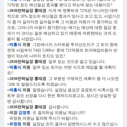
72억원 정도 예산절감 효과를 본다고 하는데 맞는 내용이죠?
○2030전략실장 홍태경
이게 딱 명확하게 72억은 아니지만 대략
적으로 10% 정도의 예산절감 효과가 있다고 보고 있고, 사업기간
이 좀 더 길어지면 길어질수록 그 비용은 저희가 더 증가하는 것
으로, 그러니까 비용이 증가한다는 얘기는 예산에 대한 절감 효
과가 더 크다는 걸로 예상하고 있기 때문에 저희한테는 크게 도
움이 될 사업입니다.
○
박흥식
의원
그린에너지 스마트팜 투자선도지구 그 토지 중에
전체 사업부지 74만 5,000㎡ 중에 721억원의 토지매입비용이 반
영이 되는데 나머지 토지도 있죠?
○2030전략실장 홍태경
일부 있는 것으로 알고 있습니다.
○
박흥식
의원
일부 있는 토지는 어떤 식으로 매입을 할 계획이
죠?
○2030전략실장 홍태경
그 부분은 구체적인 계획이 좀 더 나오면
그때 또 말씀드리도록 하겠습니다.
○
박흥식
의원
알겠습니다. 실장님 음성군 공공토지 비축사업 국
토부 공모 선정을 다시 한번 축하드리겠고요, 장시간 성실한 답
변 감사합니다.
○2030전략실장 홍태경
감사합니다.
○의장
김영호
또 질의하실 의원님 계십니까?
유창원 의원님 질의해 주시기 바랍니다.
○
유창원
의원
실장님 조치 결과서 답변하시느라 수고 많으십니