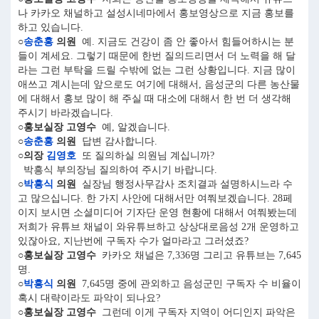
나 카카오 채널하고 설성시네마에서 홍보영상으로 지금 홍보를
하고 있습니다.
○
송춘홍
의원
예. 지금도 건강이 좀 안 좋아서 힘들어하시는 분
들이 계세요. 그렇기 때문에 한번 질의드리면서 더 노력을 해 달
라는 그런 부탁을 드릴 수밖에 없는 그런 상황입니다. 지금 많이
애쓰고 계시는데 앞으로도 여기에 대해서, 음성군의 다른 농산물
에 대해서 홍보 많이 해 주실 때 대소에 대해서 한 번 더 생각해
주시기 바라겠습니다.
○홍보실장 고영수
예, 알겠습니다.
○
송춘홍
의원
답변 감사합니다.
○의장
김영호
또 질의하실 의원님 계십니까?
박흥식 부의장님 질의하여 주시기 바랍니다.
○
박흥식
의원
실장님 행정사무감사 조치결과 설명하시느라 수
고 많으십니다. 한 가지 사안에 대해서만 여쭤보겠습니다. 28페
이지 보시면 소셜미디어 기자단 운영 현황에 대해서 여쭤봤는데
저희가 유튜브 채널이 와유튜브하고 상상대로음성 2개 운영하고
있잖아요, 지난번에 구독자 수가 얼마라고 그러셨죠?
○홍보실장 고영수
카카오 채널은 7,336명 그리고 유튜브는 7,645
명.
○
박흥식
의원
7,645명 중에 관외하고 음성군민 구독자 수 비율이
혹시 대략이라도 파악이 되나요?
○홍보실장 고영수
그런데 이게 구독자 지역이 어디인지 파악은