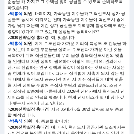
준공을 해 가지고 그 주택을 많이 공급할 수 있도록 준비하도록
하겠습니다.
○
박흥식
의원
19페이지, 가족동반 이주율하고 혁신도시 상가 공
실률도 동시에 여쭤보는 건데 가족동반 이주율이 혁신도시 중에
가장 낮기 때문에 이런 상가 공실률도 지역경제 활성화에도 약간
영향이 있다고 보고 있는데 실장님도 동의하시죠?
○2030전략실장 홍태경
예, 맞습니다.
○
박흥식
의원
이게 수도권과 가까운 지리적 특성도 또 한몫을 하
고 있는데 이러한 부분들을 살려서 수도권과 가까운 이런 것을
극복하기 위해 직원분들한테 우리 음성 충북혁신도시만의 맞춤
형 인센티브 지원 정책이 필요하다 이렇게 보는데요, 관외에서
관내로 전입하는 인구 정책과 똑같이 적용하는 것으로는 사실은
좀 한계가 있어 보입니다. 그래서 상위법에 저촉이 되지 않는 범
위 내에서 혁신도시 공공기관 이전 시 이주 직원들에 대한 맞춤
형 지원 정책을 수립해 주십사 부탁의 말씀드리겠고요. 조금 전
에 실장님 말씀처럼 대통령께서 2026년 신년사에서 혁신도시 전
세버스를 직접 언급을 했습니다. 현재 전세버스가 몇 대 왔다 갔
다 했는지 파악이 되고 있나요?
○2030전략실장 홍태경
지금 35대가 6월 30일 날짜로 모두 종료
할 예정입니다.
○
박흥식
의원
아, 종료를 합니까?
○2030전략실장 홍태경
예. 다만, 혁신도시 공공기관 노조에서는
개별적으로 본인들 사비를 걷어서 운영하겠다는 버스도 있긴 있