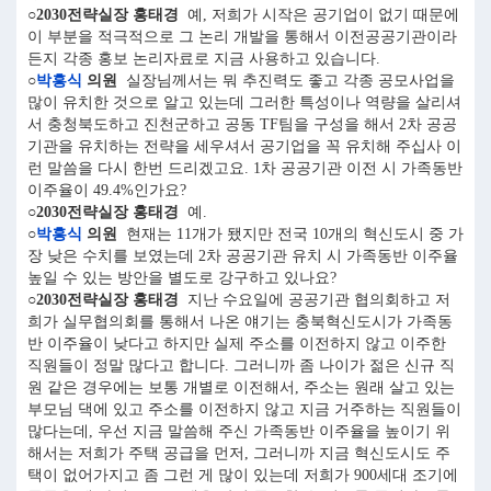
○2030전략실장 홍태경
예, 저희가 시작은 공기업이 없기 때문에
이 부분을 적극적으로 그 논리 개발을 통해서 이전공공기관이라
든지 각종 홍보 논리자료로 지금 사용하고 있습니다.
○
박흥식
의원
실장님께서는 뭐 추진력도 좋고 각종 공모사업을
많이 유치한 것으로 알고 있는데 그러한 특성이나 역량을 살리셔
서 충청북도하고 진천군하고 공동 TF팀을 구성을 해서 2차 공공
기관을 유치하는 전략을 세우셔서 공기업을 꼭 유치해 주십사 이
런 말씀을 다시 한번 드리겠고요. 1차 공공기관 이전 시 가족동반
이주율이 49.4%인가요?
○2030전략실장 홍태경
예.
○
박흥식
의원
현재는 11개가 됐지만 전국 10개의 혁신도시 중 가
장 낮은 수치를 보였는데 2차 공공기관 유치 시 가족동반 이주율
높일 수 있는 방안을 별도로 강구하고 있나요?
○2030전략실장 홍태경
지난 수요일에 공공기관 협의회하고 저
희가 실무협의회를 통해서 나온 얘기는 충북혁신도시가 가족동
반 이주율이 낮다고 하지만 실제 주소를 이전하지 않고 이주한
직원들이 정말 많다고 합니다. 그러니까 좀 나이가 젊은 신규 직
원 같은 경우에는 보통 개별로 이전해서, 주소는 원래 살고 있는
부모님 댁에 있고 주소를 이전하지 않고 지금 거주하는 직원들이
많다는데, 우선 지금 말씀해 주신 가족동반 이주율을 높이기 위
해서는 저희가 주택 공급을 먼저, 그러니까 지금 혁신도시도 주
택이 없어가지고 좀 그런 게 많이 있는데 저희가 900세대 조기에