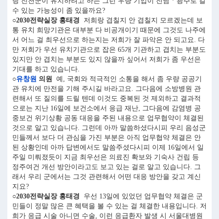
랑 진천군이 유치하려고 하는 그런 우량 기업이 전남ㆍ광주로 갈
수 있는 가능성이 좀 있을까요?
○2030전략실장 홍태경
저희랑 겹칠지 안 겹칠지 모르겠는데 보
통 유치 희망기관은 대부분 다 비공개이기 때문에 그것도 나주에
서 어느 걸 최우선으로 하는지는 저희가 잘 파악은 안 되고요. 다
만 저희가 우선 유치기관으로 잡은 65개 기관하고 겹치는 부분도
있지만 안 겹치는 부분도 있지 않을까 싶어서 저희가 좀 우선은
기대를 하고 있습니다.
○
유창원
의원
예, 국회와 적극적인 소통을 해서 좀 우량 공공기
관 유치에 만전을 기해 주시길 바라고요. 그다음에 소방병원 관
련해서 또 질의를 드릴 텐데 이것도 중복된 것 제외하고 결과적
으로는 지난 16일에 보건소에서 응급 재난, 그다음에 감염병 공
중보건 위기상황 공동 대응을 주된 내용으로 업무협약이 체결된
것으로 알고 있습니다. 그런데 아까 말씀하셨다시피 우리 음성군
민들께서 보다 더 관심을 가진 부분은 아직 업무협약 체결은 안
된 상황인데 아까 답변에서도 말씀주셨다시피 이제 16일에서 일
주일 미뤄졌듯이 지금 최우선은 의료진 확보와 기숙사 건립 등
정주여건 개선 방안이라고도 보고 있는 걸로 알고 있습니다. 그
래서 우리 군에서는 그것 관련해서 어떤 대응 방안을 갖고 계신
지요?
○2030전략실장 홍태경
우선 13일에 있었던 업무협약 체결은 군
민들이 정말 많은 큰 혜택을 볼 수 있는 걸 체결한 내용입니다. 저
희가 응급 시술 아니면 수술, 이런 응급환자 발생 시 서울대병원