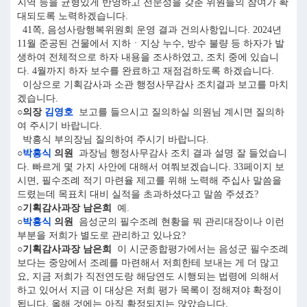
지역 등을 균형있게 반영하고 전문성을 갖춘 위원들의 참여가 확
대되도록 노력하겠습니다.
41쪽, 음성사랑행복위원회 운영 결과 건의사항입니다. 2024년
11월 준공된 건물에서 지하ㆍ지상 누수, 방수 불량 등 하자가 발
생하여 전체적으로 하자 내용을 조사하였고, 조치 중에 있습니
다. 4월까지 하자 보수를 완료하고 재점검하도록 하겠습니다.
이상으로 기획감사과 소관 행정사무감사 조치결과 보고를 마치
겠습니다.
○의장
김영호
보고를 들으시고 질의하실 의원님 계시면 질의하
여 주시기 바랍니다.
박흥식 부의장님 질의하여 주시기 바랍니다.
○
박흥식
의원
과장님 행정사무감사 조치 결과 설명 잘 들었습니
다. 빠르게 몇 가지 사안에 대해서 여쭤보겠습니다. 33페이지 보
시면, 필수조례 적기 마련율 제고를 위해 노력해 주십사 말씀을
드렸는데 목표치 대비 실적을 초과하셨다고 말씀 주셨죠?
○기획감사과장 남은희
예.
○
박흥식
의원
음성군의 필수조례 현황을 뭐 관리대장이나 이런
부분을 저희가 별도로 관리하고 있나요?
○기획감사과장 남은희
이 시군종합평가에서는 음성군 필수조례
보다는 중앙에서 조례를 마련해서 저희한테 보내는 게 더 많고
요, 지금 저희가 직전연도랑 해당연도 시행되는 법령에 의해서
하고 있어서 지금 이 대상은 저희 평가 목록이 정해져야 확정이
됩니다. 올해 것에는 아직 확정되지는 않았습니다.