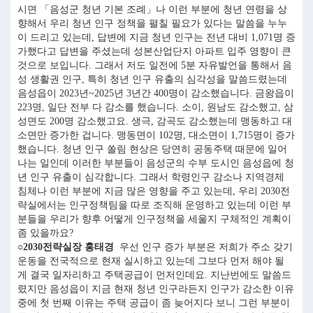
시면 「음성군 청년 기본 조례」나 이런 부분에 청년 연령을 상
향해서 우리 청년 인구 정책을 펼칠 필요가 있다는 말씀을 누누
이 드리고 있는데, 답변에 지금 청년 인구는 전년 대비 1,071명 증
가했다고 답변을 주셨는데 성본산업단지 아파트 입주 영향이 큰
것으로 보입니다. 그래서 저도 일전에 5분 자유발언을 통해서 음
성 생활권 인구, 특히 청년 인구 유출의 심각성을 말씀드렸는데
음성읍이 2023년~2025년 3년간 400명이 감소했습니다. 금왕읍이
223명, 일단 전부 다 감소를 했습니다. 소이, 원남도 감소했고, 삼
성면도 200명 감소했고요. 생극, 감곡도 감소했는데 맹동하고 대
소면만 증가한 겁니다. 맹동면이 102명, 대소면이 1,715명이 증가
했습니다. 청년 인구 쏠림 현상은 당연히 공동주택 때문에 일어
나는 일인데 이러한 부분들이 음성군의 수부 도시인 음성읍에 청
년 인구 유출이 심각합니다. 그래서 학령인구 감소나 지역경제
침체나 이런 부분에 지금 많은 영향을 주고 있는데, 우리 2030전
략실에서는 인구정책팀을 따로 조직해 운영하고 있는데 이런 부
분들을 우리가 향후 어떻게 인구정책을 세울지 구체적인 계획이
좀 있을까요?
○2030전략실장 홍태경
우선 인구 증가 부분은 저희가 주소 갖기
운동을 전국적으로 현재 실시하고 있는데 그보다 먼저 해야 될
게 결국 일자리하고 주택공급이 먼저인데요. 지난번에도 말씀드
렸지만 음성읍이 지금 현재 청년 인구라든지 인구가 감소한 이유
중에 첫 번째 이유는 주택 공급이 좀 늦어지다 보니 그런 부분이