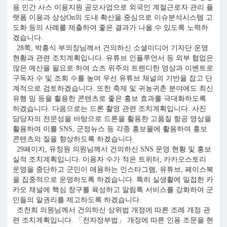
용 민간 사스 이용지원 공모사업으로 외국인 계절근로자 관리 플
랫폼 이용과 상상On의 도내 확산을 중심으로 이슈분석시스템 고
도화 등의 사례를 제출하여 좋은 결과가 나올 수 있도록 노력하
겠습니다.
28쪽, 박흥식 부의장님께서 건의하신 소셜미디어 기자단 운영
현황과 관련 조치계획입니다. 유튜브 인플루언서 등 외부 협업은
많은 예산을 필요로 하여 쇼츠 위주의 트렌디한 영상과 이벤트로
구독자 수 및 조회 수를 높여 우선 유튜브 채널의 기반을 잡고 단
계적으로 검토하겠습니다. 또한 축제 및 귀농귀촌 분야에도 최신
유행 밈 등을 활용한 콘텐츠로 좋은 홍보 효과를 극대화하도록
하겠습니다. 다음으로는 드론 촬영 관련 조치계획입니다. 사진
담당자의 전문성을 바탕으로 드론을 활용한 고품질 항공 영상을
활용하여 이를 SNS, 군정뉴스 등 각종 홍보물에 활용하여 홍보
콘텐츠의 질을 향상하도록 하겠습니다.
29페이지, 유창원 의원님께서 건의하신 SNS 운영 현황 및 홍보
실적 조치계획입니다. 이용자 수가 적은 트위터, 카카오스토리
운영을 중단하고 군민이 애용하는 인스타그램, 유튜브, 페이스북
을 집중적으로 운영하도록 하겠습니다. 특히 실생활에 밀접한 카
카오 채널에 핵심 창구를 육성하고 알림톡 서비스를 강화하여 군
민들의 알권리를 제고하도록 하겠습니다.
조천희 의원님께서 건의하신 상위법 개정에 따른 조례 개정 관
련 조치계획입니다. 「전자정부법」 개정에 따른 인용 조문을 현