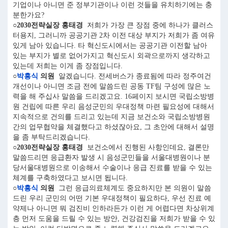
기업이나 아니면 준 정부기관이나 이런 것들을 유치하기에는 충
분한가요?
○2030전략실장 홍태경
저희가 가장 큰 장점 중에 하나가 클러스
터용지, 그러니까 공공기관 2차 이전 대상 부지가 저희가 좀 여유
있게 남아 있습니다. 타 혁신도시에서는 공공기관 이전할 남아
있는 부지가 별로 없어가지고 혁신도시 외곽으로까지 생각하고
있는데 저희는 이게 좀 장점입니다.
○
박흥식
의원
알겠습니다. 전세버스가 종료됨에 따라 정주여건
개선이나 아니면 조금 전에 말씀드린 공동 TF팀 구성에 많은 노
력을 해 주십사 말씀을 드리겠고요. 16페이지 보시면 국립소방병
원 건립에 따른 우리 음성군민의 우대정책 마련 필요성에 대해서
지속적으로 건의를 드리고 있는데 지금 보건소와 국립소방병원
간의 업무협약을 체결했다고 하셨잖아요, 그 초안에 대해서 설명
을 좀 부탁드리겠습니다.
○2030전략실장 홍태경
보건소에서 진행된 사항인데요, 결론만
말씀드리면 응급환자 발생 시 음성군민들을 서울대병원이나 분
당서울대병원으로 이송해서 수술이나 응급 진료를 받을 수 있는
체계를 구축하였다고 보시면 됩니다.
○
박흥식
의원
그런 응급의료체계도 중요하지만 본 의원이 말씀
드린 우리 군민의 어떤 기본 우대정책이 필요하다, 우선 진료 예
약제나 아니면 뭐 검진비 인하라든가 이런 게 어렵다면 차상위계
층 먼저 도움을 드릴 수 있는 방안, 건강검진을 저희가 받을 수 있