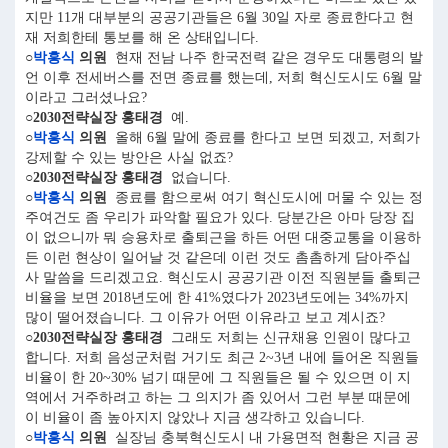
지만 11개 대부분의 공공기관들은 6월 30일 자로 종료한다고 현
재 저희한테 통보를 해 온 상태입니다.
○
박흥식
의원
현재 전남 나주 한국전력 같은 경우도 대통령의 발
언 이후 전세버스를 전면 종료를 했는데, 저희 혁신도시도 6월 말
이라고 그러셨나요?
○2030전략실장 홍태경
예.
○
박흥식
의원
올해 6월 말에 종료를 한다고 보면 되겠고, 저희가
강제할 수 있는 방안은 사실 없죠?
○2030전략실장 홍태경
없습니다.
○
박흥식
의원
종료를 함으로써 여기 혁신도시에 머물 수 있는 정
주여건도 좀 우리가 파악할 필요가 있다. 당분간은 아마 당장 집
이 없으니까 뭐 승용차로 출퇴근을 하든 어떤 대중교통을 이용하
든 이런 현상이 일어날 것 같은데 이런 것도 촘촘하게 담아주십
사 말씀을 드리겠고요. 혁신도시 공공기관 이전 직원분들 출퇴근
비율을 보면 2018년도에 한 41%였다가 2023년도에는 34%까지
많이 떨어졌습니다. 그 이유가 어떤 이유라고 보고 계시죠?
○2030전략실장 홍태경
그래도 저희는 신규채용 인원이 많다고
합니다. 저희 음성군처럼 거기도 최근 2~3년 내에 들어온 직원들
비율이 한 20~30% 넘기 때문에 그 직원들은 될 수 있으면 이 지
역에서 거주하려고 하는 그 의지가 좀 있어서 그런 부분 때문에
이 비율이 좀 높아지지 않았나 지금 생각하고 있습니다.
○
박흥식
의원
실장님 충북혁신도시 내 가용면적 현황은 지금 공