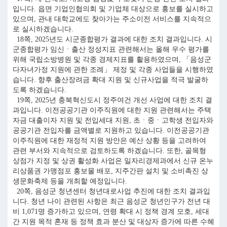
입니다. 읍면 기업인협의회 및 기업체 대상으로 홍보를 실시하고
있으며, 관내 대학교에도 찾아가는 주소이전 서비스를 지속적으
로 실시하겠습니다.
18쪽, 2025년도 시군종합평가 결과에 대한 조치 결과입니다. 시
군종합평가 임신ㆍ출산 정성지표 관련해서는 올해 우수 평가를
위해 국립소방병원 및 각종 경제지표를 활용하였으며, 「음성군
다자녀가정 지원에 관한 조례」 제정 및 각종 사업들을 시행하였
습니다. 향후 출산장려금 확대 지원 및 신규사업을 적극 발굴하
도록 하겠습니다.
19쪽, 2025년 충북혁신도시 정주여건 개선 사업에 대한 조치 결
과입니다. 이전공공기관 이주직원에 대한 지원 관련해서는 주택
자금 대출이자 지원 및 전입세대 지원, 초ㆍ중ㆍ고학생 전입자와
공공기관 전입자를 금액별로 지원하고 있습니다. 이전공공기관
이주직원에 대한 재정적 지원 방안은 예산 상황 등을 고려하여
관련 부서와 지속적으로 검토하도록 하겠습니다. 또한, 골목형
상점가 지정 및 상권 활성화 사업은 일자리경제과에서 신규 온누
리상품권 가맹점포 홍보물 배포, 지주간판 설치 및 소비촉진 상
생문화축제 등을 개최할 예정입니다.
20쪽, 음성군 청년센터 청년대로사업 추진에 대한 조치 결과입
니다. 청년 나이 관련된 사항은 최근 음성군 청년인구가 전년 대
비 1,071명 증가하고 있으며, 연령 확대 시 정책 경계 모호, 세대
간 지원 목적 혼재 등 정책 효과 분산 및 대상자 증가에 따른 수혜