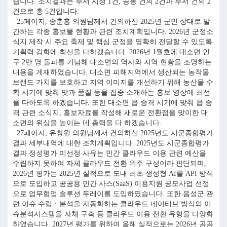
습니다. 조치결과는 부서 시정 1건, 공통 건의 2건과 부서 건의 2
건으로 총 5건입니다.
25페이지, 송춘홍 의원님께서 건의하신 2025년 군민 상대로 발
간하는 각종 홍보물 현황과 관련 조치계획입니다. 2026년 군정소
식지 제작 시 주요 축제 및 핵심 군정을 명확히 전달할 수 있도록
기획력 강화에 최선을 다하겠습니다. 2026년 1월호에 대소면 인
구 2만 명 돌파를 기념해 대소면의 역사와 지역 현황을 조명하는
내용을 게재하였습니다. 대소면 피해지역에서 생산되는 농작물
브랜드 가치를 보호하고 지역 이미지를 개선하기 위해 농산물 수
확 시기에 맞춰 맛과 품질 등을 집중 소개하는 홍보 영상에 최선
을 다하도록 하겠습니다. 또한 대소면 읍 승격 시기에 맞춰 읍 승
격 관련 소식지, 홍보자료를 작성해 새로운 전환점을 맞이한 대
소면의 위상을 높이는 데 총력을 다 하겠습니다.
27페이지, 유창원 의원님께서 건의하신 2025년도 시군종합평가
결과 세부내역에 대한 조치계획입니다. 2025년도 시군종합평가
결과 정성평가 미선정 사유는 민간 클라우드 이용 관련 예산을
수립하지 못하여 자체 클라우드 전환 위주 구성이라 판단되며,
2026년 평가는 2025년 실적으로 도내 최초 생성형 AI를 API 방식
으로 도입하고 공공용 민간 사스(SaaS) 이용지원 공모사업 선정
으로 업무협업 솔루션 두레이를 도입하였습니다. 또한 음성군 관
련 이슈 수립ㆍ분석을 자동화하는 클라우드 네이티브 방식의 이
슈분석시스템을 자체 구축 등 클라우드 이용 전환 유형을 다양화
하였습니다. 2027년 평가를 위하여 올해 실적으로는 2026년 공공