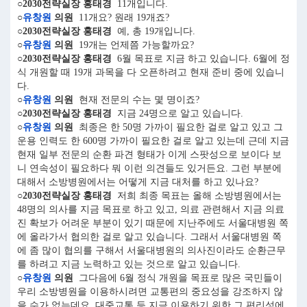
○2030전략실장 홍태경
11개입니다.
○
유창원
의원
11개요? 원래 19개죠?
○2030전략실장 홍태경
예, 총 19개입니다.
○
유창원
의원
19개는 언제쯤 가능할까요?
○2030전략실장 홍태경
6월 목표로 지금 하고 있습니다. 6월에 정
식 개원할 때 19개 과목을 다 오픈하려고 현재 준비 중에 있습니
다.
○
유창원
의원
현재 전문의 수는 몇 명이죠?
○2030전략실장 홍태경
지금 24명으로 알고 있습니다.
○
유창원
의원
최종은 한 50명 가까이 필요한 걸로 알고 있고 그
운용 인력도 한 600명 가까이 필요한 걸로 알고 있는데 근데 지금
현재 일부 전문의 순환 파견 형태가 이게 스팟성으로 보이다 보
니 연속성이 필요하다 뭐 이런 의견들도 있거든요. 그런 부분에
대해서 소방병원에서는 어떻게 지금 대처를 하고 있나요?
○2030전략실장 홍태경
저희 최종 목표는 올해 소방병원에서는
48명의 의사를 지금 목표로 하고 있고, 의료 관련해서 지금 의료
진 확보가 어려운 부분이 있기 때문에 지난주에도 서울대병원 쪽
에 올라가서 협의한 걸로 알고 있습니다. 그래서 서울대병원 쪽
에 좀 많이 협의를 구해서 서울대병원의 의사진이라도 순환근무
를 하려고 지금 노력하고 있는 것으로 알고 있습니다.
○
유창원
의원
그다음에 6월 정식 개원을 목표로 많은 국민들이
우리 소방병원을 이용하시려면 교통편의 중요성을 강조하지 않
을 수가 없는데요, 대중교통 등 지금 이용하기 위한 그 편리성에