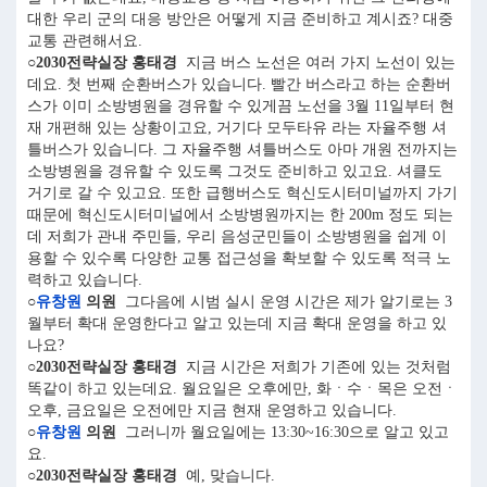
대한 우리 군의 대응 방안은 어떻게 지금 준비하고 계시죠? 대중
교통 관련해서요.
○2030전략실장 홍태경
지금 버스 노선은 여러 가지 노선이 있는
데요. 첫 번째 순환버스가 있습니다. 빨간 버스라고 하는 순환버
스가 이미 소방병원을 경유할 수 있게끔 노선을 3월 11일부터 현
재 개편해 있는 상황이고요, 거기다 모두타유 라는 자율주행 셔
틀버스가 있습니다. 그 자율주행 셔틀버스도 아마 개원 전까지는
소방병원을 경유할 수 있도록 그것도 준비하고 있고요. 셔클도
거기로 갈 수 있고요. 또한 급행버스도 혁신도시터미널까지 가기
때문에 혁신도시터미널에서 소방병원까지는 한 200m 정도 되는
데 저희가 관내 주민들, 우리 음성군민들이 소방병원을 쉽게 이
용할 수 있수록 다양한 교통 접근성을 확보할 수 있도록 적극 노
력하고 있습니다.
○
유창원
의원
그다음에 시범 실시 운영 시간은 제가 알기로는 3
월부터 확대 운영한다고 알고 있는데 지금 확대 운영을 하고 있
나요?
○2030전략실장 홍태경
지금 시간은 저희가 기존에 있는 것처럼
똑같이 하고 있는데요. 월요일은 오후에만, 화ㆍ수ㆍ목은 오전ㆍ
오후, 금요일은 오전에만 지금 현재 운영하고 있습니다.
○
유창원
의원
그러니까 월요일에는 13:30~16:30으로 알고 있고
요.
○2030전략실장 홍태경
예, 맞습니다.