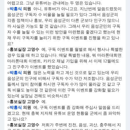
어렵고요. 그냥 유튜버는 관내에는 두 명은 있습니다.
○
박흥식
의원
아니, 유튜버가 아니고요. 지난번에 말씀드렸듯이
음성군민 구독자 수 비율을 늘릴 필요가 있다 그래서 음성군의
각종 정책이나 홍보, 우리 음성군이 다른 군보다 인구가 많으니
까 사실은 가능도 할 것 같습니다. 그래서 우리 음성군민의 구독
자 수를 늘릴 수 있는 이런 방안을 마련했음 좋겠다고 했는데 현
재 우리 구독자를 늘리기 위한 구독 이벤트를 진행을 하고 있나
요?
○홍보실장 고영수
예, 구독 이벤트를 월별로 해서 행사나 특별한
경우 있을 때 하고 있습니다. 매달 특별한 내용, 뭐 마라톤대회면
마라톤대회 이벤트, 카카오 채널 가입을 위해 서 이제 12월에도
그 친구추가 이벤트를 했었습니다.
○
박흥식
의원
많은 노력을 하고 계신 것으로 알고 있는데 우리
음성군의 인구에 비해서 구독자 수가 약간 저조합니다. 음성군민
들께서 많이 참여를 하시면 구독자 수가 많이 올라갈 것 같고 구
독 비율도 높아질 것 같은데 이런 구독 이벤트를 강화할 필요가
있는데 실장님 견해도 비슷하시죠?
○홍보실장 고영수
예.
○
박흥식
의원
예, 구독 이벤트를 좀 강화해 주십사 말씀을 드리
겠고요. 현재 충북 지자체 유튜브 운영 현황을 군에서 좀 파악하
고 있나요?
○홍보실장 고영수
저희가 주변에 진천, 음성, 괴산, 충주해서 지