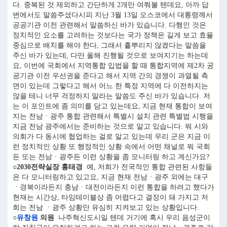
다. 중복된 것 제외하고 간단하게 2개만 여쭤볼 텐데요, 아까 답
변에서도 말씀주셨다시피 지난 3월 13일 오스코에서 대통령께서
공공기관 이전 관련해서 말씀하신 바가 있습니다. 다행인 것은
정치적인 요소를 고려하는 것보다는 국가 정책은 길게 보고 효율
중심으로 배치를 해야 한다, 그래서 흩뿌리지 않겠다는 말씀을
주신 바가 있는데, 다만 올해 진행될 것으로 보여지기는 하는데
요, 이번에 국회에서 지역통합 입법을 할 때 통합지역에 제2차 공
공기관 이전 우선권을 준다고 해서 지역 간의 경쟁이 과열될 측
면이 있는데 그렇다고 해서 어느 한 특정 지역에 다 이전하지는
않을 테니 너무 걱정하지 말라는 말씀도 주신 바가 있습니다. 저
는 이 포인트에 좀 의미를 담고 있는데요, 지금 현재 통합이 보여
지는 전남ㆍ광주 통합 관련해서 특별시 설치 관련 특별법 시행을
지금 전남 광주에서는 준비하는 것으로 알고 있습니다. 뭐 시와
의회가 다 동시에 협업하는 걸로 알고 있는데 우리 군은 지금 이
런 정치적인 상황 또 행정적인 상황 속에서 어떤 채널로 뭐 국회
든 또는 전남ㆍ광주든 이런 상황을 좀 모니터링 하고 계신가요?
○2030전략실장 홍태경
예, 저희가 전국적인 통합 관련된 사항들
은 다 모니터링하고 있고요, 지금 현재 전남ㆍ광주 외에는 대구
ㆍ경북이라든지 충남ㆍ대전이라든지 이런 통합을 하려고 했다가
현재는 시간상, 타임테이블상 좀 어렵다고 결정이 돼 가지고 저
희는 전남 ㆍ광주 상황만 유심히 지켜보고 있는 상황입니다.
○
유창원
의원
나주혁신도시일 텐데 거기에 혹시 우리 음성군이