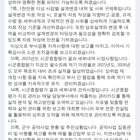
성하여 명확한 현황 파악이 가능하도록 하겠습니다.
7쪽, 1천만원 이상 사업별 설계변경 내역 및 사유 구체화입니다.
설계변경 자료 작성 시, 포괄적 자료 작성을 지향하고 공종, 규격,
수량 등 세부내역과 구체적인 변경 사유를 상세하게 기술하도록
자료 작성 기준을 개선하겠습니다. 또한 당초설계와 변경 후 내
역을 비교하여 설계변경의 타당성과 필요성을 명확히 검토할 수
있도록 자료 작성에 만전을 기하겠습니다.
이상으로 부서공통 지적사항에 대한 보고를 마치고, 이어서 기
획감사과 소관 조치결과를 보고드리겠습니다.
33쪽, 2025년도 시군종합평가 결과 세부내역 시정사항입니다.
시군종합평가 지표인 필수조례 적기 마련율은 2025년도, 2026년
도 모두 목표치 대비 초과 실적을 달성하였습니다. 상위법 제ㆍ
개정 사항 등을 지속 확인하고 부서 간 협업을 통해 조례 적기 마
련 성과를 지속적으로 유지ㆍ관리하겠습니다.
34쪽, 시군종합평가 결과 세부내역 건의사항입니다. 시군종합
평가 지표 관리는 매달 담당부서에서 제출하는 관리카드를 통해
실적 분석 및 제고방안을 모색하고 있습니다. 지표별 맞춤형 전
략과 실적 관리를 위한 보고회 개최뿐 아니라 외부 전문 컨설팅
을 활용하여 상위권 도약을 위해 체계적으로 관리하도록 하겠습
니다.
35쪽, 군수 공약사업 현황 및 추진상황입니다. 공약사업 집중관
리 및 이행률 제고를 위해 매월 월간업무 보고 시, 지연사업에 대
한 추진상황을 정기적으로 점검하고 있으며, 임기 내 미완료 사