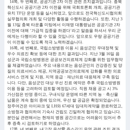
14쪽, 두 번째로, 공공기관 2차 이전 관련 조치결과입니다. 충북
혁신도시 공공기관 2차 이전을 위해 국회토론회 개최, 공공기관
유치 TF단 운영 등을 실시하였고, 앞으로도 전국혁신도시협의회
실무협의회 개최 및 다양한 활동을 수행하겠습니다. 또한, 지난 3
월 13일 충북 타운홀 미팅에서 이재명 대통령님은 공공기관 2차
이전에 대해 ‘가급적 집중을 하겠다’라고 말씀을 하셔서 우리 군
에게는 다행이라 할 수 있을 것입니다. 앞으로도 우량 공공기관
이 이전될 수 있도록 적극 노력하겠습니다.
16쪽, 세 번째로, 국립소방병원 이용 시 음성군민 우대정책 및
우수 의료진 확보 등에 대한 조치 결과입니다. 지난 3월 16일 음
성군과 국립소방병원은 공공보건의료체계 강화를 위한 업무협약
을 체결하였습니다. 주요 내용으로는 음성군민의 건강증진 및 양
질의 의료서비스 제공, 지역공공보건의료체계 강화를 위한 의료
서비스 연계 및 지원, 지역 응급ㆍ재난의료 대응체계 구축 등입
니다. 다만, 음성군민 대상 우선 진료 예약은 추후 국립소방병원
이용 등을 고려하여 검토할 예정입니다. 직원 채용 공고 시 3%
가산점은 반영 중이고, 구내식당 운영에 따른 지역 농ㆍ축산물
납품은 계속 협의 중에 있으며, 우선 쌀 공급은 확정되었습니다.
정주여건은 아이파크 및 LH와 67세대 임대차계약을 완료하였고,
소방청과 협의하여 기숙사 건립도 긴밀하게 협의하고 있습니다.
분만실 관련해서는 현재의 병원 공간으로는 어려움이 있어서 추
후 증축 시 검토하기로 하였습니다.
17쪽, 네 번째로, 내고장 음성愛 주소갖기 운영 관련 조치 결과