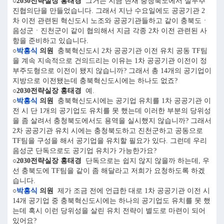
○2030전략실장 홍태경
그거는 지금 현재 충청북도에서 실무추
진협의단을 만들었습니다. 그래서 지난 수요일에도 공공기관 2
차 이전 관련된 혁신도시 노조와 공공기관들하고 같이 충북도ㆍ
음성군ㆍ진천군이 같이 협의해서 지금 각종 2차 이전 관련된 사
항을 준비하고 있습니다.
○
박흥식
의원
충북혁신도시 2차 공공기관 이전 유치 공동 TF팀
을 계속 지속적으로 건의드리는 이유는 1차 공공기관 이전이 정
부주도형으로 이전이 됐지 않습니까? 그래서 총 14개의 공기업이
지방으로 이전됐는데 충북혁신도시에는 하나도 없죠?
○2030전략실장 홍태경
예.
○
박흥식
의원
충북혁신도시에는 공기업 유치를 1차 공공기관 이
전 시 단 1개의 공기업도 유치를 못 했는데 이러한 부분의 당위성
을 좀 살려서 충청북도에서도 용역을 실시했지 않습니까? 그래서
2차 공공기관 유치 시에는 충청북도하고 진천군하고 공동으로
TF팀을 구성을 해서 공기업을 유치할 필요가 있다. 그런데 우리
음성군 단독으로도 공기업 유치가 가능한가요?
○2030전략실장 홍태경
단독으로는 쉽지 않지 않을까 하는데, 우
선 충북도에 TF팀을 같이 좀 해달라고 저희가 요청하도록 하겠
습니다.
○
박흥식
의원
제가 조금 전에 언급한 대로 1차 공공기관 이전 시
14개 공기업 중 충북혁신도시에는 하나의 공기업도 유치를 못 했
는데 혹시 이런 당위성을 살린 유치 전략이 별도로 마련이 되어
있어요?