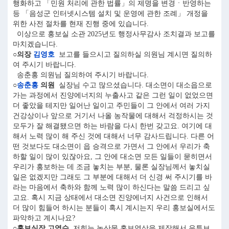
행화하고 「민원 처리에 관한 법률」의 제명을 변경ㆍ반영하는
등 「음성군 인터넷시스템 설치 및 운영에 관한 조례」 개정을
위한 사전 절차를 현재 진행 중에 있습니다.
이상으로 홍보실 소관 2025년도 행정사무감사 조치결과 보고를
마치겠습니다.
○의장
김영호
보고를 들으시고 질의하실 의원님 계시면 질의하
여 주시기 바랍니다.
송춘홍 의원님 질의하여 주시기 바랍니다.
○
송춘홍
의원
실장님 수고 많으셨습니다. 대소면이 대소읍으로
가는 과정에서 진양에너지의 누출사고 같은 그런 일이 없었으면
더 좋았을 테지만 일어난 일이고 주민들이 그 안에서 여러 가지
건강상이나 앞으로 거기서 나올 농작물에 대해서 걱정하시는 것
모두가 잘 해결됐으면 하는 바람을 다시 한번 갖고요. 여기에 대
해서 노력 많이 해 주신 것에 대해서 너무 감사드립니다. 다른 어
떤 것보다도 대소면이 읍 승격으로 가면서 그 안에서 우리가 축
하할 일이 많이 있잖아요, 그 안에 대소면 모든 일들이 묻히면서
우리가 홍보하는 데 조금 놓치는 부분, 물론 실장님께서 놓치실
일은 없겠지만 그래도 그 부분에 대해서 더 신경 써 주시기를 바
라는 마음에서 축하와 함께 노력 많이 하신다는 말씀 드리고 싶
고요. 혹시 지금 상태에서 대소면 진양에너지 사건으로 인해서
더 많이 힘들어 하시는 분들이 혹시 계시는지 우리 홍보실에서도
파악하고 계시나요?
○홍보실장 고영수
저희는 농산물 홍보영상을 제작해서 유튜브