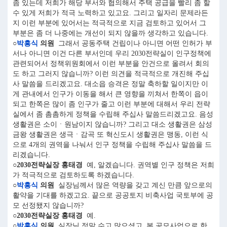
좀 있는데 저희가 해당 부서와 협의해서 주택 공급을 빨리 좀 할
수 있게 저희가 적극 노력하고 있고요. 그리고 일자리 문제라든
지 이런 부분에 있어서는 적극적으로 지금 검토하고 있어서 그
부분은 좀 더 나중에는 개선이 되지 않을까 생각하고 있습니다.
○
박흥식
의원
그래서 공동주택 건립이나 아니면 어떤 인허가 부
서나 아니면 이건 다른 부서인데 우리 2030전략실이 인구정책에
관련되어서 정책위원회에서 이런 부분을 안건으로 올려서 회의
도 하고 그러지 않습니까? 이런 의견을 적극적으로 개진해 주십
사 말씀을 드리겠고요. 대소읍 승격은 정말 축하할 일이지만 이
게 관내에서 인구가 이동을 해서 큰 영향을 끼쳐서 한쪽이 읍이
되고 한쪽은 많이 좀 인구가 줄고 이런 부분에 대해서 우리 전략
실에서 좀 촘촘하게 정책을 수립해 주십사 말씀드리겠고요. 음성
생활권은 소이ㆍ원남이지 않습니까? 그리고 대소 생활권은 삼성
금왕 생활권은 생극ㆍ감곡 또 혁신도시 생활권은 맹동, 이런 식
으로 4개의 권역을 나눠서 인구 정책을 수립해 주십사 말씀을 드
리겠습니다.
○2030전략실장 홍태경
예, 알겠습니다. 권역별 인구 정책은 저희
가 적극적으로 검토하도록 하겠습니다.
○
박흥식
의원
실장님께서 많은 역량을 갖고 계신 만큼 앞으로의
활약을 기대를 하겠고요. 끝으로 공공토지 비축사업 국토부에 공
모 선정됐지 않습니까?
○2030전략실장 홍태경
예.
○
박흥식
의원
실장님 정말 수고 많으셨고, 본 공모사업으로 한