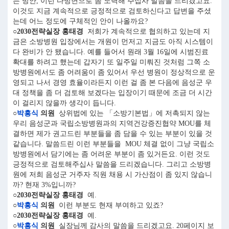
는 방안, 이런 다방면으로 좀 노력해 주십사 말씀을 드리겠고요.
이것도 지금 계속적으로 긍정적으로 검토하신다고 답변을 주셨
는데 어느 정도에 구체적인 안이 나올까요?
○2030전략실장 홍태경
저희가 계속적으로 협의하고 있는데 지
금은 소방병원 입장에서는 개원이 먼저고 지금도 아직 시스템이
다 완비가 안 됐습니다. 예를 들어서 원래 3월 16일에 시범진료
확대를 하려고 했는데 갑자기 또 일주일 미뤄진 것처럼 그쪽 소
방병원에서도 좀 어려움이 좀 있어서 우선 병원이 정상적으로 운
영되고 나서 경영 효율이라든지 이런 걸 좀 본 다음에 음성군 우
대 정책을 좀 더 검토해 보겠다는 입장이기 때문에 조금 더 시간
이 걸리지 않을까 생각이 듭니다.
○
박흥식
의원
상위법에 있는 「소방기본법」에 저촉되지 않는
우리 음성군과 국립소방병원과의 지역건강증진협약 MOU를 체
결하면 제가 권고드린 부분들을 좀 담을 수 있는 부분이 있을 것
같습니다. 말씀드린 이런 부분들을 MOU 체결 없이 그냥 국립소
방병원에서 담기에는 좀 어려운 부분이 좀 있거든요. 이런 것도
긍정적으로 검토해주십사 말씀을 드리겠습니다. 그리고 소방병
원에 저희 음성군 거주자 직원 채용 시 가산점이 좀 있지 않습니
까? 현재 3%입니까?
○2030전략실장 홍태경
예.
○
박흥식
의원
이런 부분도 현재 부여하고 있죠?
○2030전략실장 홍태경
예.
○
박흥식
의원
실장님께 감사의 말씀을 드리겠고요. 20페이지 보