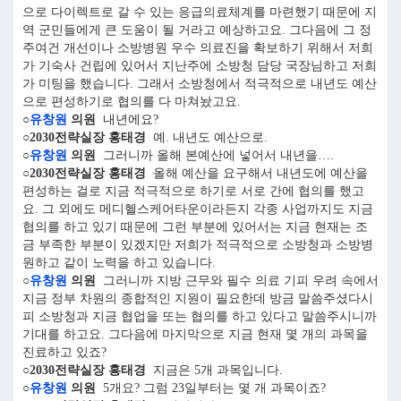
으로 다이렉트로 갈 수 있는 응급의료체계를 마련했기 때문에 지
역 군민들에게 큰 도움이 될 거라고 예상하고요. 그다음에 그 정
주여건 개선이나 소방병원 우수 의료진을 확보하기 위해서 저희
가 기숙사 건립에 있어서 지난주에 소방청 담당 국장님하고 저희
가 미팅을 했습니다. 그래서 소방청에서 적극적으로 내년도 예산
으로 편성하기로 협의를 다 마쳐놨고요.
○
유창원
의원
내년에요?
○2030전략실장 홍태경
예. 내년도 예산으로.
○
유창원
의원
그러니까 올해 본예산에 넣어서 내년을….
○2030전략실장 홍태경
올해 예산을 요구해서 내년도에 예산을
편성하는 걸로 지금 적극적으로 하기로 서로 간에 협의를 했고
요. 그 외에도 메디헬스케어타운이라든지 각종 사업까지도 지금
협의를 하고 있기 때문에 그런 부분에 있어서는 지금 현재는 조
금 부족한 부분이 있겠지만 저희가 적극적으로 소방청과 소방병
원하고 같이 노력을 하고 있습니다.
○
유창원
의원
그러니까 지방 근무와 필수 의료 기피 우려 속에서
지금 정부 차원의 종합적인 지원이 필요한데 방금 말씀주셨다시
피 소방청과 지금 협업을 또는 협의를 하고 있다고 말씀주시니까
기대를 하고요. 그다음에 마지막으로 지금 현재 몇 개의 과목을
진료하고 있죠?
○2030전략실장 홍태경
지금은 5개 과목입니다.
○
유창원
의원
5개요? 그럼 23일부터는 몇 개 과목이죠?