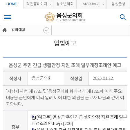
본문바로가기
HOME
의원홈페이지
청소년의회
LANGUAGE
음성군청
음성군의회
EUMSEONG-GUN COUNCIL
입법예고
입법예고
음성군 주민 긴급 생활안정 지원 조례 일부개정조례안 예고
작성자
작성일
음성군의회
2025.01.22.
「지방자치법」제77조 및「음성군의회 회의규칙」제12조에 따라 주요
내용을 군민에게 미리 알려 이에 대한 의견을 듣고자 다음과 같이 예
고합니다.
[예고문] 음성군 주민 긴급 생화안정 지원 조례 일부
개정조례안.hwp
[200]
첨부