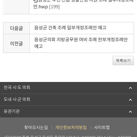
음성군 주민 긴급 생활안정 지원 조례 일부개정조례
안.hwp
[199]
다음글
음성군 건축 조례 일부개정조례안 예고
음성군의회 지방공무원 여비 조례 전부개정조례안
이전글
예고
목록보기
전국 시·도 의회
도내 시·군 의회
유관기관
찾아오시는길
개인정보처리방침
사이트맵