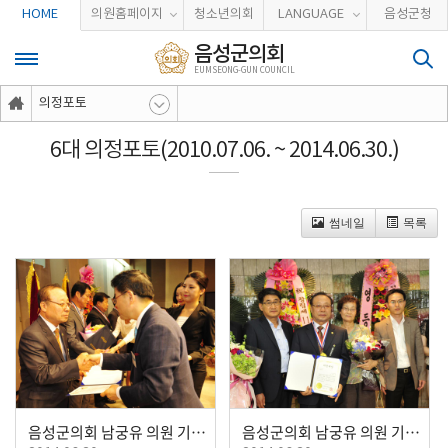
본문바로가기
HOME
의원홈페이지
청소년의회
LANGUAGE
음성군청
음성군의회
EUMSEONG-GUN COUNCIL
의정포토
6대 의정포토(2010.07.06. ~ 2014.06.30.)
썸네일
목록
음성군의회 남궁유 의원 기초의원부문 의정대상 수상
음성군의회 남궁유 의원 기초의원부문 의정대상 수상