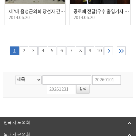
제7대 음성군의회 당선자 간담회 개최
공로패 전달(우수 출입기자 선정)
2014.06.20.
2014.06.20.
1
2
3
4
5
6
7
8
9
10
전국 시·도 의회
도내 시·군 의회