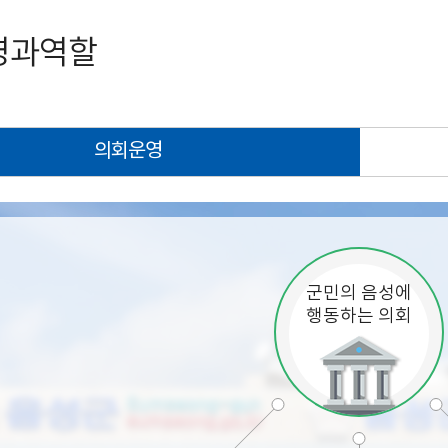
영과역할
의회운영
군민의 음성에
행동하는 의회