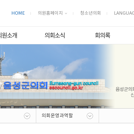
HOME
의원홈페이지
청소년의회
LANGUA
의원소개
의회소식
회의록
음성군의회
신
의회운영과역할