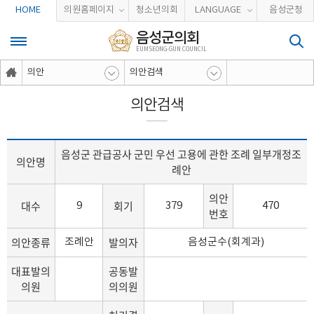
본문바로가기
HOME
의원홈페이지
청소년의회
LANGUAGE
음성군청
음성군의회
EUMSEONG-GUN COUNCIL
의안
의안검색
의안검색
음성군 관급공사 군민 우선 고용에 관한 조례 일부개정조
의안명
례안
의안
대수
회기
9
379
470
번호
의안종류
발의자
조례안
음성군수(회계과)
대표발의
공동발
의원
의의원