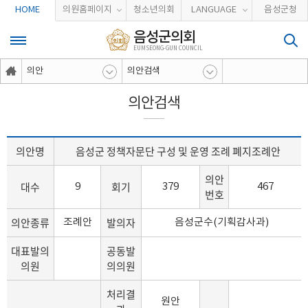
본문바로가기
HOME
의원홈페이지
청소년의회
LANGUAGE
음성군청
음성군의회
EUMSEONG-GUN COUNCIL
의안
의안검색
의안검색
의안명
음성군 정책자문단 구성 및 운영 조례 폐지조례안
의안
대수
회기
9
379
467
번호
의안종류
발의자
조례안
음성군수(기획감사과)
대표발의
공동발
의원
의의원
처리결
원안